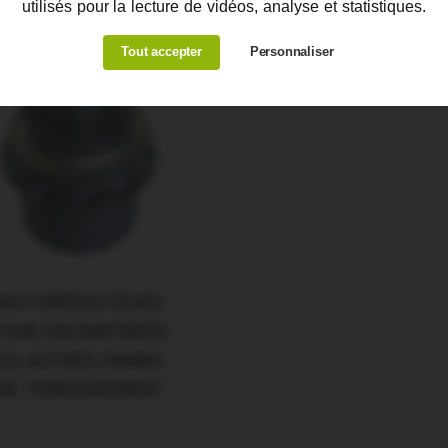
utilisés pour la lecture de vidéos, analyse et statistiques.
Tout accepter
Personnaliser
MOTORÉDUCTEURS
POUR EXCAVATRICES
OU AUTRES ENGINS
DE TERRASSEMENT