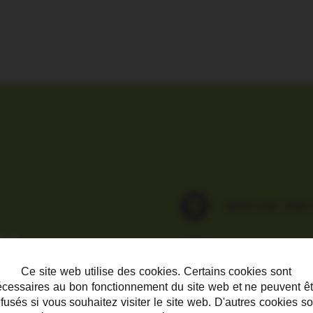
MONTAGE DIRE
LIVRAISON PAR
Ce site web utilise des cookies. Certains cookies sont
écessaires au bon fonctionnement du site web et ne peuvent êt
STOCK IMPORT
efusés si vous souhaitez visiter le site web. D'autres cookies so
rg / Belgique