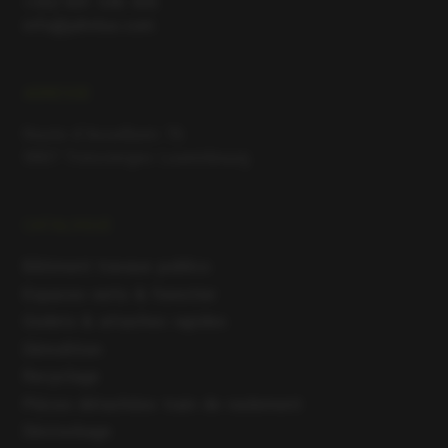
+352 691 545 435
info@jahnlux.com
ADRESSE
Route d’Asselborn 76
9907 Troisvierges Luxembourg
CATALOGUE
Bâtiment travaux publics
Espaces verts & forestier
Godets & attaches rapides
Démolition
Recyclage
Pièces détachées train de roulement
Déstockage