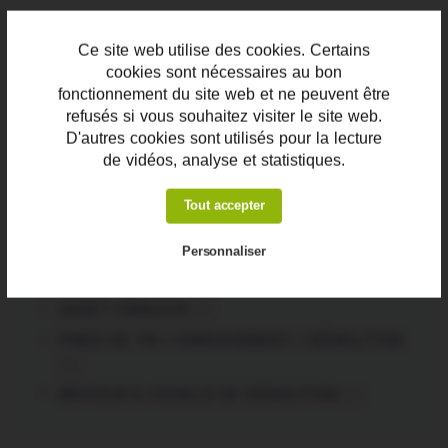
PAR CATÉGORIE
Ce site web utilise des cookies. Certains
cookies sont nécessaires au bon
fonctionnement du site web et ne peuvent être
DENT RIPPER
(3)
refusés si vous souhaitez visiter le site web.
GODET À GRAPPIN
(3)
D'autres cookies sont utilisés pour la lecture
MINI-DUMPER
(2)
de vidéos, analyse et statistiques.
MULTI-RIPPER & RÂTEAU
(6)
Tout accepter
BRISE ROCHE HYDRAULIQUE
(16)
GODET CARRIÈRE PELLE
(1)
Personnaliser
GODET CONCASSEUR
(0)
GODET CRIBLEUR
(0)
PINCE DE TRI / ENROCHEMENT / DÉMOLITION
(5)
BROYEUR & CISAILLE DE DÉMOLITION
(0)