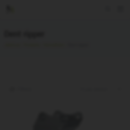
Panneau de gestion des cookies
Dent ripper
JahnLux
Produits
Démolition
Dent ripper
Filters