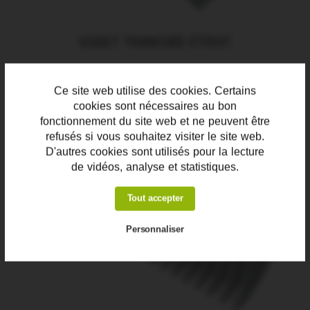
GODET TRANCHÉE ÉTROIT
Ce site web utilise des cookies. Certains
cookies sont nécessaires au bon
fonctionnement du site web et ne peuvent être
refusés si vous souhaitez visiter le site web.
D'autres cookies sont utilisés pour la lecture
de vidéos, analyse et statistiques.
Tout accepter
Personnaliser