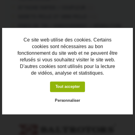
ATTACHE RAPIDE / COUPLEUR
(3)
GODETS PELLE ET MINI-PELLE
(13)
PINCE DE TRI / ENROCHEMENT / DÉMOLITION
(5)
Ce site web utilise des cookies. Certains
cookies sont nécessaires au bon
fonctionnement du site web et ne peuvent être
refusés si vous souhaitez visiter le site web.
D'autres cookies sont utilisés pour la lecture
de vidéos, analyse et statistiques.
Des marques symbole de qualité
Tout accepter
Personnaliser